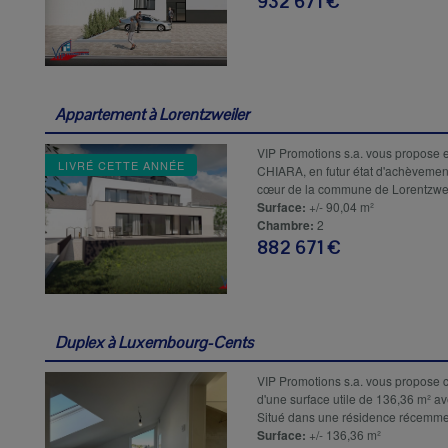
932 671 €
Appartement à
Lorentzweiler
VIP Promotions s.a. vous propose e
LIVRÉ CETTE ANNÉE
CHIARA, en futur état d'achèvemen
cœur de la commune de Lorentzweil
Surface:
+/- 90,04 m²
Chambre:
2
882 671 €
Duplex à
Luxembourg-Cents
VIP Promotions s.a. vous propose
d'une surface utile de 136,36 m² av
Situé dans une résidence récemmen
Surface:
+/- 136,36 m²