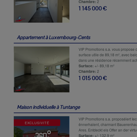
Chambre:
2
1 145 000 €
Appartement à
Luxembourg-Cents
VIP Promotions s.a. vous propose 
surface utile de 89,18 m², avec bal
dans une résidence récemment ache
Surface:
+/- 89,18 m²
Chambre:
2
1 015 000 €
Maison individuelle à
Tuntange
VIP Promotions s.a. proposéiert Iec
EXCLUSIVITÉ
ënnerhalent, charmant Bauerenhau
Ares. Entdeckt eis Offer an der virtuell
Surface:
+/- 132,9 m²