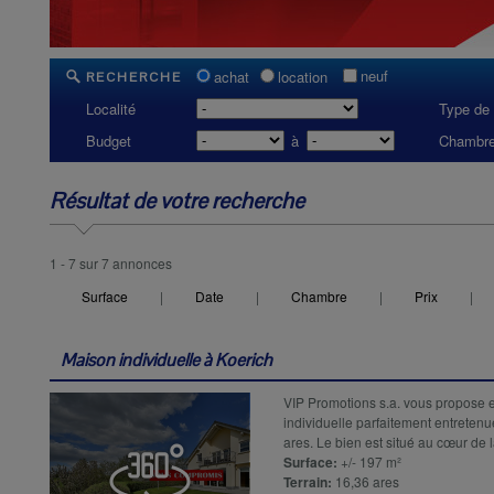
neuf
achat
location
RECHERCHE
Localité
Type de 
Budget
à
Chambre
Résultat de votre recherche
1 - 7 sur 7 annonces
Surface
|
Date
|
Chambre
|
Prix
|
Maison individuelle à
Koerich
VIP Promotions s.a. vous propose e
individuelle parfaitement entretenue
ares. Le bien est situé au cœur de
Surface:
+/- 197 m²
Terrain:
16,36 ares