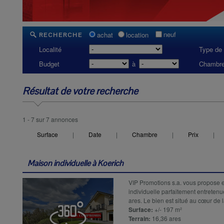
neuf
achat
location
RECHERCHE
Localité
Type de 
Budget
à
Chambre
Résultat de votre recherche
1 - 7 sur 7 annonces
Surface
|
Date
|
Chambre
|
Prix
|
Maison individuelle à
Koerich
VIP Promotions s.a. vous propose e
individuelle parfaitement entretenue
ares. Le bien est situé au cœur de
Surface:
+/- 197 m²
Terrain:
16,36 ares