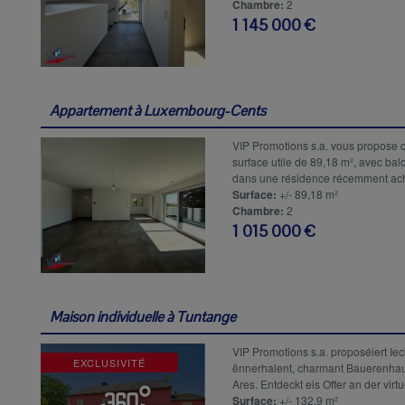
Chambre:
2
1 145 000 €
Appartement à
Luxembourg-Cents
VIP Promotions s.a. vous propose 
surface utile de 89,18 m², avec bal
dans une résidence récemment ache
Surface:
+/- 89,18 m²
Chambre:
2
1 015 000 €
Maison individuelle à
Tuntange
VIP Promotions s.a. proposéiert Iec
EXCLUSIVITÉ
ënnerhalent, charmant Bauerenhau
Ares. Entdeckt eis Offer an der virtuell
Surface:
+/- 132,9 m²