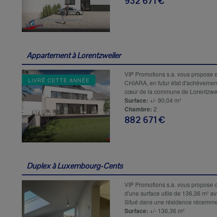
932 671 €
Appartement à
Lorentzweiler
VIP Promotions s.a. vous propose e
LIVRÉ CETTE ANNÉE
CHIARA, en futur état d'achèvemen
cœur de la commune de Lorentzweil
Surface:
+/- 90,04 m²
Chambre:
2
882 671 €
Duplex à
Luxembourg-Cents
VIP Promotions s.a. vous propose
d'une surface utile de 136,36 m² av
Situé dans une résidence récemmen
Surface:
+/- 136,36 m²